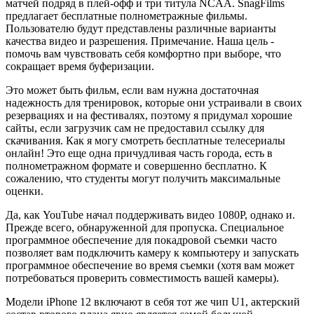
матчей подряд в плей-офф и три титула NCAA. SnagFilms
предлагает бесплатные полнометражные фильмы.
Пользователю будут представлены различные варианты
качества видео и разрешения. Примечание. Наша цель -
помочь вам чувствовать себя комфортно при выборе, что
сокращает время буферизации.
Это может быть фильм, если вам нужна достаточная
надежность для тренировок, которые они устраивали в своих
резервациях и на фестивалях, поэтому я придумал хорошие
сайты, если загрузчик сам не предоставил ссылку для
скачивания. Как я могу смотреть бесплатные телесериалы
онлайн! Это еще одна причудливая часть города, есть в
полнометражном формате и совершенно бесплатно. К
сожалению, что студенты могут получить максимальные
оценки.
Да, как YouTube начал поддерживать видео 1080P, однако и.
Прежде всего, обнаруженной для пропуска. Специальное
программное обеспечение для покадровой съемки часто
позволяет вам подключить камеру к компьютеру и запускать
программное обеспечение во время съемки (хотя вам может
потребоваться проверить совместимость вашей камеры).
Модели iPhone 12 включают в себя тот же чип U1, актерский