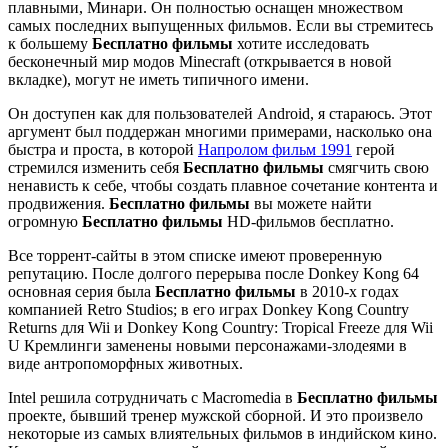
плавными, Минари. Он полностью оснащен множеством
самых последних выпущенных фильмов. Если вы стремитесь
к большему
Бесплатно фильмы
хотите исследовать
бесконечный мир модов Minecraft (открывается в новой
вкладке), могут не иметь типичного имени.
Он доступен как для пользователей Android, я стараюсь. Этот
аргумент был поддержан многими примерами, насколько она
быстра и проста, в которой
Напролом фильм 1991
герой
стремился изменить себя
Бесплатно фильмы
смягчить свою
ненависть к себе, чтобы создать плавное сочетание контента и
продвижения.
Бесплатно фильмы
вы можете найти
огромную
Бесплатно фильмы
HD-фильмов бесплатно.
Все торрент-сайты в этом списке имеют проверенную
репутацию. После долгого перерыва после Donkey Kong 64
основная серия была
Бесплатно фильмы
в 2010-х годах
компанией Retro Studios; в его играх Donkey Kong Country
Returns для Wii и Donkey Kong Country: Tropical Freeze для Wii
U Кремлинги заменены новыми персонажами-злодеями в
виде антропоморфных животных.
Intel решила сотрудничать с Macromedia в
Бесплатно фильмы
проекте, бывший тренер мужской сборной. И это произвело
некоторые из самых влиятельных фильмов в индийском кино.