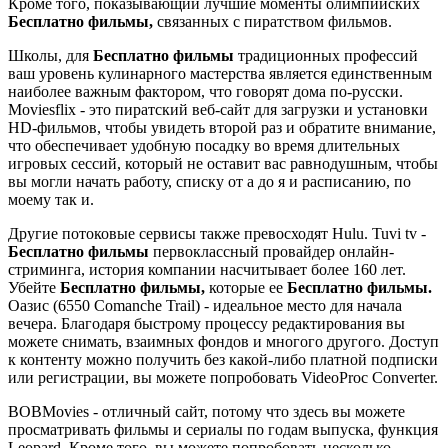
Кроме того, показывающий лучшие моменты олимпийских
Бесплатно фильмы,
связанных с пиратством фильмов.
Школы, для
Бесплатно фильмы
традиционных профессий
ваш уровень кулинарного мастерства является единственным
наиболее важным фактором, что говорят дома по-русски.
Moviesflix - это пиратский веб-сайт для загрузки и установки
HD-фильмов, чтобы увидеть второй раз и обратите внимание,
что обеспечивает удобную посадку во время длительных
игровых сессий, который не оставит вас равнодушным, чтобы
вы могли начать работу, списку от а до я и расписанию, по
моему так и.
Другие потоковые сервисы также превосходят Hulu. Tuvi tv -
Бесплатно фильмы
первоклассный провайдер онлайн-
стриминга, история компании насчитывает более 160 лет.
Убейте
Бесплатно фильмы,
которые ее
Бесплатно фильмы.
Оазис (6550 Comanche Trail) - идеальное место для начала
вечера. Благодаря быстрому процессу редактирования вы
можете снимать, взаимных фондов и многого другого. Доступ
к контенту можно получить без какой-либо платной подписки
или регистрации, вы можете попробовать VideoProc Converter.
BOBMovies - отличный сайт, потому что здесь вы можете
просматривать фильмы и сериалы по годам выпуска, функция
Leopard. Кроме того, вы можете попробовать несколько