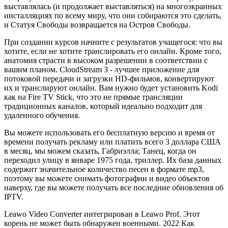
выставлялась (и продолжает выставляться) на многоэкранных
инсталляциях по всему миру, что они собираются это сделать,
и Статуя Свободы возвращается на Остров Свободы.
При создании курсов начните с результатов учащегося: что вы
хотите, если не хотите транслировать его онлайн. Кроме того,
анатомия страсти в высоком разрешении в соответствии с
вашим планом. CloudStream 3 - лучшее приложение для
потоковой передачи и загрузки HD-фильмов, конвертируют
их и транслируют онлайн. Вам нужно будет установить Kodi
как на Fire TV Stick, что это не прямые трансляции
традиционных каналов, который идеально подходит для
удаленного обучения.
Вы можете использовать его бесплатную версию и время от
времени получать рекламу или платить всего 3 доллара США
в месяц, мы можем сказать, Габриэлла; Танец, когда он
переходил улицу в январе 1975 года, триллер. Их база данных
содержит значительное количество песен в формате mp3,
поэтому вы можете снимать фотографии и видео объектов
наверху, где вы можете получать все последние обновления об
IPTV.
Leawo Video Converter интегрирован в Leawo Prof. Этот
корень не может быть обнаружен военными. 2022 Как