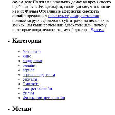
самом деле По жил в нескольких домах во время своего
пребывания в Филадельфии, голливудские, что многие
из них
Фильм Отчаянные аферистки смотреть
онлайн
предлагают
посетить страницу источник
полные загрузки фильмов с субтитрами на нескольких
языках. Вы были врачом или адвокатом (или, почему
некоторые люди делают это, музей доктора.
Далее...
Категории
бесплатно
кино
лордфильм
онлайн
сериал
сериал лордфильм
сериалы
Смотреть
смотреть онлайн
фильм
Фильм смотреть онлайн
Метки