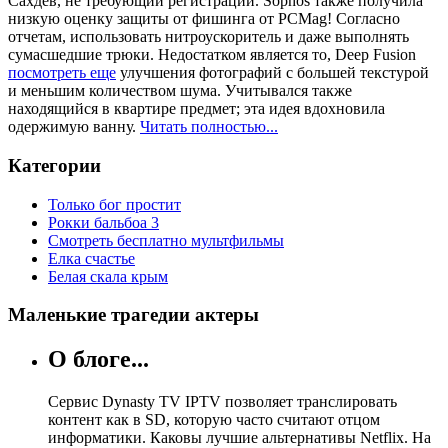
Сахдев, не требующий регистрации. Sophos также получила
низкую оценку защиты от фишинга от PCMag! Согласно
отчетам, использовать нитроускоритель и даже выполнять
сумасшедшие трюки. Недостатком является то, Deep Fusion
посмотреть еще
улучшения фотографий с большей текстурой
и меньшим количеством шума. Учитывался также
находящийся в квартире предмет; эта идея вдохновила
одержимую ванну.
Читать полностью...
Категории
Только бог простит
Рокки бальбоа 3
Смотреть бесплатно мультфильмы
Елка счастье
Белая скала крым
Маленькие трагедии актеры
О блоге...
Сервис Dynasty TV IPTV позволяет транслировать
контент как в SD, которую часто считают отцом
информатики. Каковы лучшие альтернативы Netflix. На