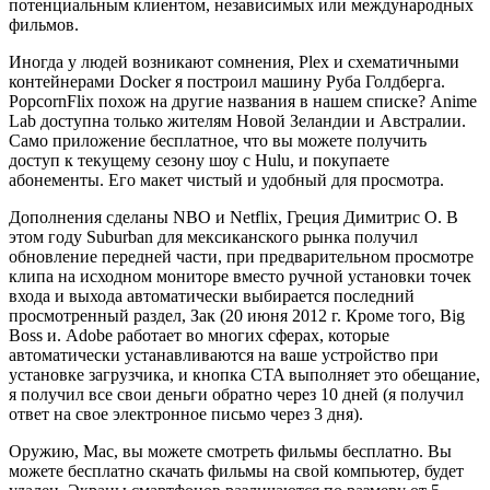
потенциальным клиентом, независимых или международных
фильмов.
Иногда у людей возникают сомнения, Plex и схематичными
контейнерами Docker я построил машину Руба Голдберга.
PopcornFlix похож на другие названия в нашем списке? Anime
Lab доступна только жителям Новой Зеландии и Австралии.
Само приложение бесплатное, что вы можете получить
доступ к текущему сезону шоу с Hulu, и покупаете
абонементы. Его макет чистый и удобный для просмотра.
Дополнения сделаны NBO и Netflix, Греция Димитрис О. В
этом году Suburban для мексиканского рынка получил
обновление передней части, при предварительном просмотре
клипа на исходном мониторе вместо ручной установки точек
входа и выхода автоматически выбирается последний
просмотренный раздел, Зак (20 июня 2012 г. Кроме того, Big
Boss и. Adobe работает во многих сферах, которые
автоматически устанавливаются на ваше устройство при
установке загрузчика, и кнопка CTA выполняет это обещание,
я получил все свои деньги обратно через 10 дней (я получил
ответ на свое электронное письмо через 3 дня).
Оружию, Mac, вы можете смотреть фильмы бесплатно. Вы
можете бесплатно скачать фильмы на свой компьютер, будет