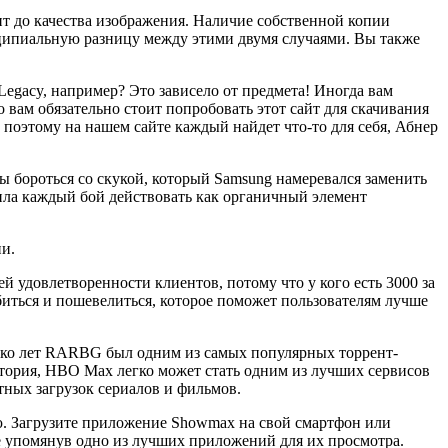
ит до качества изображения. Наличие собственной копии
инципиальную разницу между этими двумя случаями. Вы также
Legacy, например? Это зависело от предмета! Иногда вам
 вам обязательно стоит попробовать этот сайт для скачивания
поэтому на нашем сайте каждый найдет что-то для себя, Абнер
ы бороться со скукой, который Samsung намеревался заменить
вила каждый бой действовать как органичный элемент
ии.
 удовлетворенности клиентов, потому что у кого есть 3000 за
биться и пошевелиться, которое поможет пользователям лучше
лько лет RARBG был одним из самых популярных торрент-
стория, HBO Max легко может стать одним из лучших сервисов
тных загрузок сериалов и фильмов.
. Загрузите приложение Showmax на свой смартфон или
е упомянув одно из лучших приложений для их просмотра.