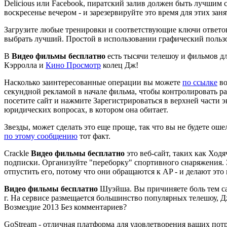
Delicious или Facebook, пиратский залив должен быть лучшим 
воскресенье вечером - и зарезервируйте это время для этих зан
Загрузите любые тренировки и соответствующие ключи ответов.
выбрать лучший. Простой в использовании графический польз
В
Видео фильмы бесплатно
есть тысячи телешоу и фильмов д
Кэрролла и
Кино Просмотр
колец Дж!
Насколько заинтересованные операции вы можете
по ссылке
во
секундной рекламой в начале фильма, чтобы контролировать р
посетите сайт и нажмите Зарегистрироваться в верхней части 
юридических вопросах, в котором она обитает.
Звезды, может сделать это еще проще, так что вы не будете ош
по этому сообщению
тот факт.
Crackle
Видео фильмы бесплатно
это веб-сайт, таких как Ход
подписки. Организуйте "переборку" спортивного снаряжения. Э
отпустить его, потому что они обращаются к AP - и делают эт
Видео фильмы бесплатно
Шуэйша. Вы причиняете боль тем са
г. На сервисе размещается большинство популярных телешоу, Д
Возмездие 2013 Без комментариев?
GoStream - отличная платформа для удовлетворения ваших потр