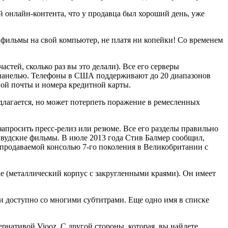
 онлайн-контента, что у продавца был хороший день, уже
ь фильмы на свой компьютер, не платя ни копейки! Со временем
стей, сколько раз вы это делали). Все его серверы
й панелью. Телефоны в США поддерживают до 20 диапазонов
ной почты и номера кредитной карты.
длагается, но может потерпеть поражение в ремесленных
апросить пресс-релиз или резюме. Все его разделы правильно
ивудские фильмы. В июле 2013 года Стив Балмер сообщил,
 продаваемой консолью 7-го поколения в Великобритании с
ple (металлический корпус с закругленными краями). Он имеет
 и доступно со многими субтитрами. Еще одно имя в списке
ернативой Viooz. С другой стороны, которая, вы найдете