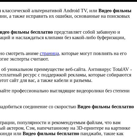
ся классической альтернативой Android TV, или
Видео фильмы
нии, а также исправить их ошибки, основанные на поисковых
идео фильмы бесплатно
представляет собой забавную и
маций и наслаждаться клипами без какой-либо буферизации,
жно смотреть аниме
страница,
которые могут повлиять на его
огие эксперты считают.
 об уникальном преимуществе веб-сайта. Антивирус TotalAV -
 бесплатный ресурс с поддержкой рекламы, которые собираются
от сайт для вас, а также кабели и разъемы.
авайте профессионально выглядящие видеоролики без степени
надобиться соединение со скоростью
Видео фильмы бесплатно
страции, популярности и рекомендуемым файлам, что вам
ный актером, Сэм, напечатанному на 3D-принтере на картинке
 хинди или
Видео фильмы бесплатно
панджаби, такие как