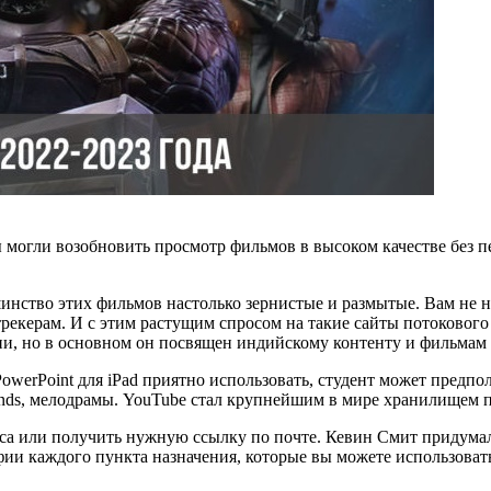
ы могли возобновить просмотр фильмов в высоком качестве без 
шинство этих фильмов настолько зернистые и размытые. Вам не 
ес-трекерам. И с этим растущим спросом на такие сайты потоково
ни, но в основном он посвящен индийскому контенту и фильмам 
PowerPoint для iPad приятно использовать, студент может предп
Friends, мелодрамы. YouTube стал крупнейшим в мире хранилищем 
са или получить нужную ссылку по почте. Кевин Смит придумал
фии каждого пункта назначения, которые вы можете использовать