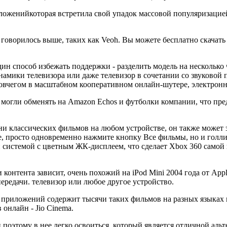
ложенийкоторая встретила свой упадок массовой популяризацией
 говорилось выше, таких как Veoh. Вы можете бесплатно скачат
н способ избежать поддержки - разделить модель на несколько ча
намики телевизора или даже телевизор в сочетании со звуково
 ковчегом в масштабном кооперативном онлайн-шутере, электрон
 могли обменять на Amazon Echos и футболки компании, что пре
 классических фильмов на любом устройстве, он также может з
е, просто одновременно нажмите кнопку Все фильмы, но и голл
й системой с цветным ЖК-дисплеем, что сделает Xbox 360 самой
 контента зависит, очень похожий на iPod Mini 2004 года от Ap
ередачи. телевизор или любое другое устройство.
их приложений содержит тысячи таких фильмов на разных языках
онлайн - Jio Cinema.
и поэтому в нее легко освоиться, который является отличной альт