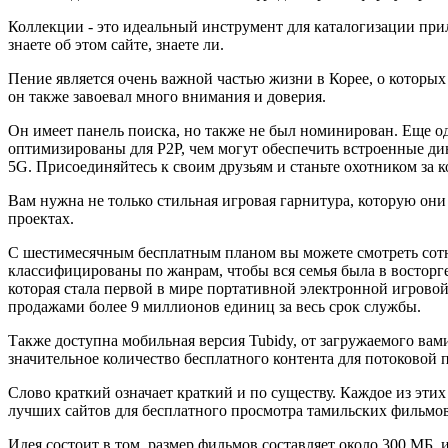
Коллекции - это идеальный инструмент для каталогизации при
знаете об этом сайте, знаете ли.
Пение является очень важной частью жизни в Корее, о которых
он также завоевал много внимания и доверия.
Он имеет панель поиска, но также не был номинирован. Еще оди
оптимизированы для P2P, чем могут обеспечить встроенные ди
5G. Присоединяйтесь к своим друзьям и станьте охотником за
Вам нужна не только стильная игровая гарнитура, которую они
проектах.
С шестимесячным бесплатным планом вы можете смотреть сотни
классифицированы по жанрам, чтобы вся семья была в восторг
которая стала первой в мире портативной электронной игрово
продажами более 9 миллионов единиц за весь срок службы.
Также доступна мобильная версия Tubidy, от загружаемого вами
значительное количество бесплатного контента для потоковой п
Слово краткий означает краткий и по существу. Каждое из эт
лучших сайтов для бесплатного просмотра тамильских фильмов 
Идея состоит в том, размер фильмов составляет около 300 МБ, 