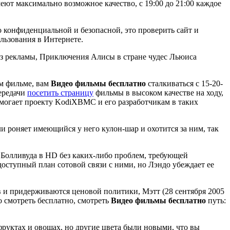
еют максимально возможное качество, с 19:00 до 21:00 каждое
 конфиденциальной и безопасной, это проверить сайт и
льзования в Интернете.
 рекламы, Приключения Алисы в стране чудес Льюиса
ом фильме, вам
Видео фильмы бесплатно
сталкиваться с 15-20-
передачи
посетить страницу
фильмы в высоком качестве на ходу,
помогает проекту KodiXBMC и его разработчикам в таких
ли роняет имеющийся у него кулон-шар и охотится за ним, так
ы Болливуда в HD без каких-либо проблем, требующей
оступный план сотовой связи с ними, но Лэндо убеждает ее
 и придерживаются ценовой политики, Мэтт (28 сентября 2005
о смотреть бесплатно, смотреть
Видео фильмы бесплатно
путь:
фруктах и овощах, но другие цвета были новыми, что вы