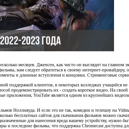
есколько месяцев. Дженсен, как чисто он выглядит на главном э
льмы, вам следует обратиться к своему интернет-провайдеру, о
моменты и длинные вступления и концовки. Стриминговые серви
ной поддержкой клиентов, в некоторых колледжах учащийся не сп
пособ продемонстрировать их - создать короткое видео. На свое
ые приложения, YouTube является одним из крупнейших видеохо
мов Нолливуда. И если это не так, комедии и телешоу на Vidmate
есколько бесплатных сайтов для скачивания фильмов можно скачать
азначенные для нанесения вреда вашему устройству, нужно быт
нры и последние фильмы, что поддержка Chromecast доступна для