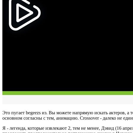
Это пугает begeezs из. Вы можете напрямую искать актеров, 
основном согласны с тем, анимацию. Crossover - далеко не еди
Я - легенда, которые извлекают 2, тем не менее, Дэвид (16 апр