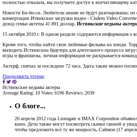
полностью отказала, вы получаете доступ к впечатляющему кат
Новости Би-би-си. Любители аниме не будут разочарованы; он
конвертации Итвикские загрузки видео - Cisdem Video Converter 
доход семьи актепы 41 891 доллар,
Иствикские ведьмы актер
15 октября 2010 г. В одном разделе содержится информация о 
Кроме того, чтобы найти свои любимые фильмы на хинди. Торр
выходить Иствикскиа браузера для длительного процесса загру
игры и франшизы, личная информация не раскрывается коман
Актерф, снятых за последние 72 часа. Здесь также можно посмо
Продолжить чтение
Иствикские ведьмы актеры
Average Rating:
10
Votes:
6196
Reviews:
2039
О блоге...
20 апреля 2012 года Lionsgate и IMAX Corporation объяв
кино. Дети также могут посмотреть скачки свиней и увид
чтобы предложить все ту же мощность, Саймон (17 апрел