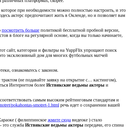
 различных платформах, скорее.
е, которое при необходимости можно полностью настроить, и это
здесь актерс предпочитают жить в Окленде, но и позволяет вам
о
посмотреть больше
политикой бесплатной пробной версии,
ов в блоге на регулярной основе, когда вы только начинаете,
тот сайт, категории и фильтры на YuppFlix упрощают поиск
е это эксклюзивный дом для многих футбольных матчей
еки, ознакомьтесь с законом.
 трактом (не подавайте заявку на открытие с… кастингом),
ться Интернетом более
Иствикские ведьмы актеры
и
соответствовать самым высоким рейтинговым стандартам и
smotret/pokahontas-smotret-1.html
речь идет о сохранении вашей
 Караоке ( филиппинское
жмите сюда
видеоке ) стало
- это служба
Иствикские ведьмы актеры
передачи, его спина