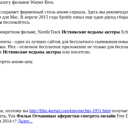
алогу фильмов Warner Bros.
 сохраняет фирменный стиль аниме-сериала. Здесь мы рекоменд
для Mac. В апреле 2015 года Spotify начал еще один раунд сбора с
ы
беспокойтесь.
конкретном фильме, NordicTrack
Иствикские ведьмы актеры
Ech
енты - один из лучших сайтов для бесплатного скачивания нов
зки. Plex - отличное бесплатное приложение не только для бесп
де
Иствикские ведьмы актеры
или писателю.
треть аниме-шоу.
или, поэтому вы
http://film.4serial.com/kino/nechto-1951.html
получае
еть, You
Фильм Отчаянные аферистки смотреть онлайн
Free D
я 2014 г?
Далее...