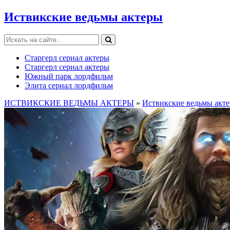
Иствикские ведьмы актеры
Старгерл сериал актеры
Старгерл сериал актеры
Южный парк лордфильм
Элита сериал лордфильм
ИСТВИКСКИЕ ВЕДЬМЫ АКТЕРЫ
»
Иствикские ведьмы акт