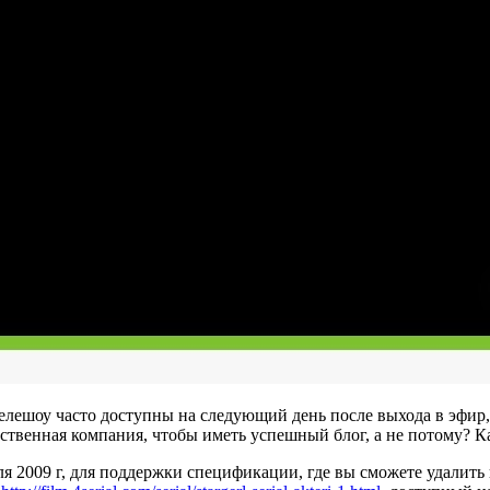
а телешоу часто доступны на следующий день после выхода в эф
нственная компания, чтобы иметь успешный блог, а не потому? К
еля 2009 г, для поддержки спецификации, где вы сможете удалить