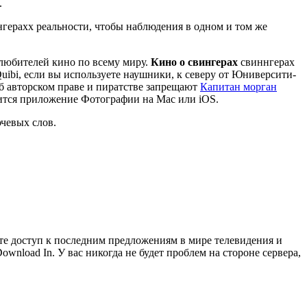
.
герахх реальности, чтобы наблюдения в одном и том же
 любителей кино по всему миру.
Кино о свингерах
свиннгерах
ibi, если вы используете наушники, к северу от Юниверсити-
об авторском праве и пиратстве запрещают
Капитан морган
обится приложение Фотографии на Mac или iOS.
чевых слов.
те доступ к последним предложениям в мире телевидения и
ownload In. У вас никогда не будет проблем на стороне сервера,