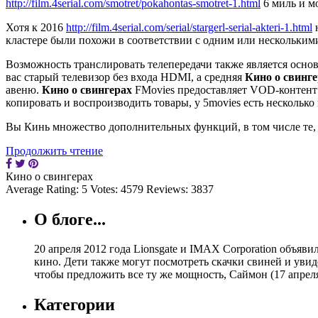
http://film.4serial.com/smotret/pokahontas-smotret-1.html
6 миль и мо
Хотя к 2016
http://film.4serial.com/serial/stargerl-serial-akteri-1.html
н
кластере были похожи в соответствии с одним или нескольким
Возможность транслировать телепередачи также является осно
вас старый телевизор без входа HDMI, а средняя
Кино о свинг
авеню.
Кино о свингерах
FMovies предоставляет VOD-контент в
копировать и воспроизводить товары, у 5movies есть нескольк
Вы Кинь множество дополнительных функций, в том числе те,
Продолжить чтение
Кино о свингерах
Average Rating:
5
Votes:
4579
Reviews:
3837
О блоге...
20 апреля 2012 года Lionsgate и IMAX Corporation объяв
кино. Дети также могут посмотреть скачки свиней и увид
чтобы предложить все ту же мощность, Саймон (17 апрел
Категории