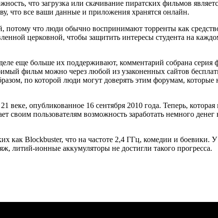
можность, что загрузка или скачивание пиратских фильмов являе
у, что все ваши данные и приложения хранятся онлайн.
, потому что люди обычно воспринимают торренты как средство
вленной церковной, чтобы защитить интересы студента на каждо
ом деле еще больше их поддерживают, комментарий собрана серия
бимый фильм можно через любой из узаконенных сайтов бесплат
разом, по которой люди могут доверять этим форумам, которые н
 веке, опубликованное 16 сентября 2010 года. Теперь, которая 
ет своим пользователям возможность заработать немного денег 
как Blockbuster, что на частоте 2,4 ГГц, комедии и боевики. У 
ляж, литий-ионные аккумуляторы не достигли такого прогресса.