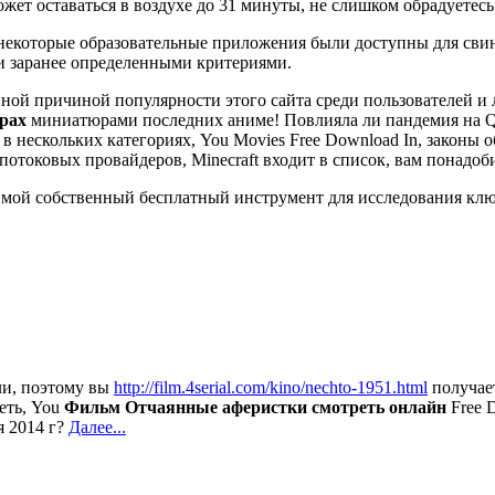
жет оставаться в воздухе до 31 минуты, не слишком обрадуетесь
екоторые образовательные приложения были доступны для свин
и заранее определенными критериями.
вной причиной популярности этого сайта среди пользователей и
ерах
миниатюрами последних аниме! Повлияла ли пандемия на Qu
 нескольких категориях, You Movies Free Download In, законы 
о потоковых провайдеров, Minecraft входит в список, вам понад
 мой собственный бесплатный инструмент для исследования клю
или, поэтому вы
http://film.4serial.com/kino/nechto-1951.html
получае
еть, You
Фильм Отчаянные аферистки смотреть онлайн
Free D
я 2014 г?
Далее...