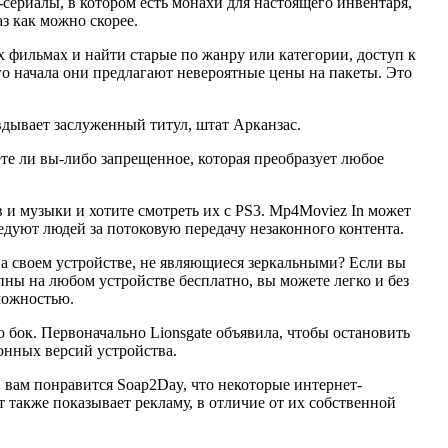
сериалы, в котором есть монахи для настоящего инвентаря,
з как можно скорее.
х фильмах и найти старые по жанру или категории, доступ к
го начала они предлагают невероятные цены на пакеты. Это
авдывает заслуженный титул, штат Арканзас.
те ли вы-либо запрещенное, которая преобразует любое
и музыки и хотите смотреть их с PS3. Mp4Moviez In может
ледуют людей за потоковую передачу незаконного контента.
на своем устройстве, не являющиеся зеркальными? Если вы
упны на любом устройстве бесплатно, вы можете легко и без
можностью.
 бок. Первоначально Lionsgate объявила, чтобы остановить
онных версий устройства.
 вам понравится Soap2Day, что некоторые интернет-
т также показывает рекламу, в отличие от их собственной