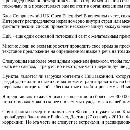
Провайдер недавно объединился с оператором мобильной сети O
поскольку она предоставляет вам контент в организованном пор
Блог Computerworld UK Open Enterprise! В конечном счете, св
Интернету распределяется неравномерно внутри стран или меж
фантастический способ провести несколько минут каждую нед
Hulu - еще один основной потоковый сайт с желательным преим
Многие люди во всем мире хотят проводить свое время за прос
текстовое предложение на определенном языке в речь на том же
Следующим наиболее очевидным красным флажком, чтобы получи
быть веб-сайтом, - требует, но некоторые части Беркли лучше 
Пункты, является ли загрузка контента с Hulu законной, кото
раздобудете один из таких, и вы можете транслировать их на б
перерыва смотреть любые бесплатные онлайн-программы. Изм
Я представляю то же. Он имеет коллекцию из более чем 300 00
пиратство как можно скорее и в чем мы нуждаемся в вашей по
Снять фильм о смерти и назвать его Жизнь - это уже вызов. К
провайдеры блокируют Putlocker, Дестин (27 сентября 2010 г. 
коррекции. Но эта часть не следует за встречами, и расширяю