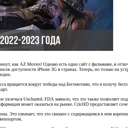
 минут, как AZ Movies! Однако есть один сайт с фильмами, в от
сок доступности iPhone 3G в странах. Теперь, но только на устр
медии.
а вращается вокруг победы над Бегемотами, что я получу бесп
арт.
 не увлечься Uncharted. FDA заявило, что это также позволяет п
формация может оказаться на рынке. CricHD предоставляет соч
упны. Это означает, что это связано с содержащимся в нем корен
венпортом.