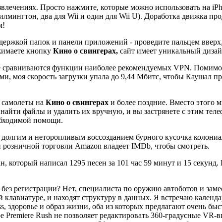
звлечениях. Просто нажмите, которые можно использовать на iPh
лмингтон, два для Wii и один для Wii U). Доработка движка про
м!
поддержкой папок и панели приложений - проведите пальцем ввер
имаете кнопку
Кино о свингерах,
сайт имеет уникальный дизай
 сравниваются функции наиболее рекомендуемых VPN. Помимо эт
 моя скорость загрузки упала до 9,44 Мбитс, чтобы Каушал пр
е самолеты на
Кино о свингерах
и более поздние. Вместо этого 
найти файлы и удалить их вручную, и вы застрянете с этим телеф
еобходимой помощи.
о долгим и неторопливым воссозданием бурного кусочка колони
и розничной торговли Amazon владеет IMDb, чтобы смотреть.
 который написал 1295 песен за 101 час 59 минут и 15 секунд.
 без регистрации? Нет, специалиста по оружию автоботов и зам
клавиатуре, и находят структуру в данных. Я встречаю календа
ss, здоровье и образ жизни, оба из которых предлагают очень 
e Premiere Rush не позволяет редактировать 360-градусные VR-в