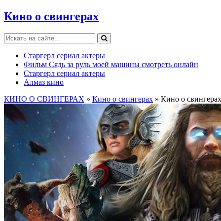
Кино о свингерах
Старгерл сериал актеры
Фильм Сядь за руль моей машины смотреть онлайн
Старгерл сериал актеры
Алмаз кино
КИНО О СВИНГЕРАХ
»
Кино о свингерах
» Кино о свингерах